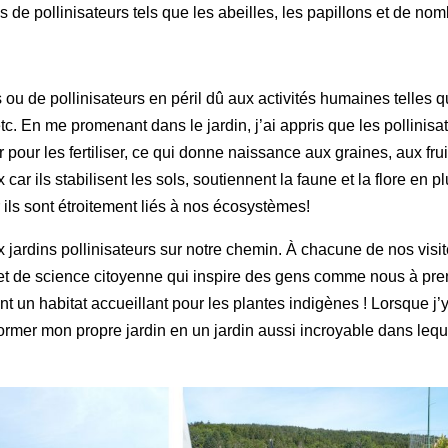
s de pollinisateurs tels que les abeilles, les papillons et de n
u de pollinisateurs en péril dû aux activités humaines telles que 
 etc. En me promenant dans le jardin, j’ai appris que les pollinis
 pour les fertiliser, ce qui donne naissance aux graines, aux frui
 ils stabilisent les sols, soutiennent la faune et la flore en plus
ar ils sont étroitement liés à nos écosystèmes!
x jardins pollinisateurs sur notre chemin. À chacune de nos visi
et de science citoyenne qui inspire des gens comme nous à prend
nt un habitat accueillant pour les plantes indigènes ! Lorsque j
sformer mon propre jardin en un jardin aussi incroyable dans lequ