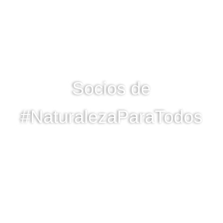
Socios de
#NaturalezaParaTodos
ÚNASE A NOSOTROS