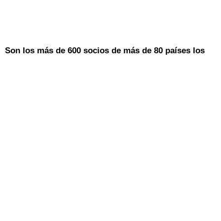
Son los más de 600 socios de más de 80 países los
que impulsan el movimiento #NatureForAll. Cada día,
estos socios inspiran a la gente a conectar con la
naturaleza, conocerla, experimentarla y/o protegerla.
Explora el siguiente mapa para conocer a otros
socios de tu región o que trabajan en áreas similares.
Utiliza las herramientas y recursos que encontrarás a
continuación y en otras secciones de este sitio web
para integrar #NaturalezaParaTodos en tus actos y
actividades.
Traducción realizada con la versión gratuita del
traductor DeepL.com