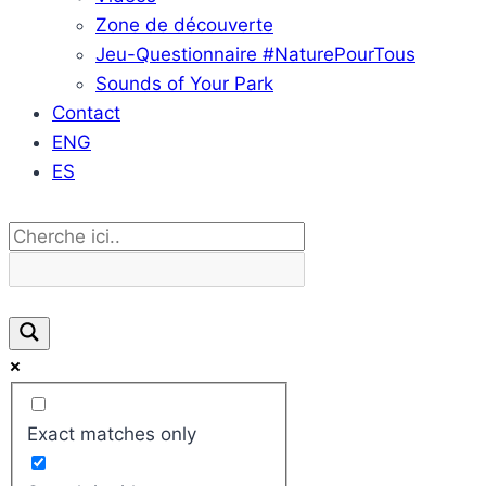
Zone de découverte
Jeu-Questionnaire #NaturePourTous
Sounds of Your Park
Contact
ENG
ES
Exact matches only