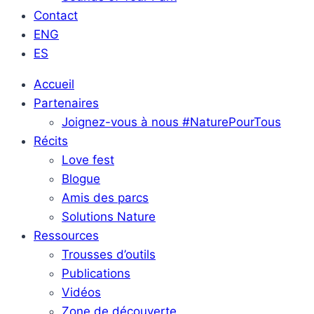
Contact
ENG
ES
Accueil
Partenaires
Joignez-vous à nous #NaturePourTous
Récits
Love fest
Blogue
Amis des parcs
Solutions Nature
Ressources
Trousses d’outils
Publications
Vidéos
Zone de découverte