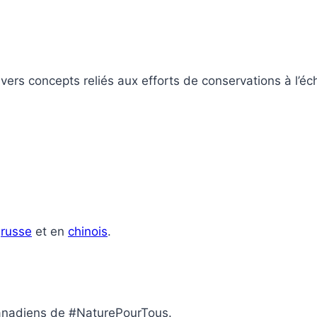
ers concepts reliés aux efforts de conservations à l’éc
n
russe
et en
chinois
.
canadiens de #NaturePourTous.